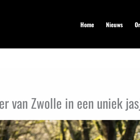
Home
Nieuws
Or
r van Zwolle in een uniek jas