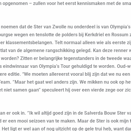
n opgenomen – zullen voor het eerst kennismaken met de smal
.
 noemen dat de Ster van Zwolle nu onderdeel is van Olympia’s T
urgse wegen en tenslotte de polders bij Kerkdriel en Rossum 
 er klassementsbelangen. Telt normaal alleen wie als eerste zij
tlat van de algemene rangschikking gelegd. Kan deze renner w
 worden? Zitten er belangrijke tegenstanders in de tweede waa
als eindwinnaar van Olympia’s Tour gehuldigd te worden. Oud-w
re editie. “We moeten allereerst vooral blij zijn dat we nu ee
eam. ‘’Maar het gaat wel anders zijn. We mikken nu ook op he
 niet samen gaan’’ speculeert hij over een vierde zege oor zi
er ook in. ‘’Ik wil altijd goed zijn in de Salverda Bouw Ster va
 er een mooi seizoen van te maken. Maar de Ster is ook mijn t
 Het ligt er wel aan of nog uitzicht op de gele trui heb, want da