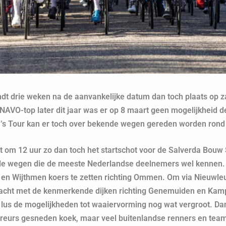
ndt drie weken na de aanvankelijke datum dan toch plaats op 
e NAVO-top later dit jaar was er op 8 maart geen mogelijkheid d
a’s Tour kan er toch over bekende wegen gereden worden rond 
kt om 12 uur zo dan toch het startschot voor de Salverda Bouw 
de wegen die de meeste Nederlandse deelnemers wel kennen. Ee
en Wijthmen koers te zetten richting Ommen. Om via Nieuwleu
wacht met de kenmerkende dijken richting Genemuiden en Kamp
a lus de mogelijkheden tot waaiervorming nog wat vergroot. Dan
reurs gesneden koek, maar veel buitenlandse renners en teams