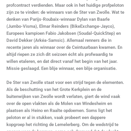
profcontract verdienden. Maar ook in het huidige profpeloton
zijn ze te vinden: de winnaars van de Ster van Zwolle. Wat te
denken van Parijs-Roubaix-winnaar Dylan van Baarle
(Jumbo-Visma), Elmar Reinders (BikeExchange-Jayco),
Europees kampioen Fabio Jakobsen (Soudal-QuickStep) en
David Dekker (Arkéa-Samsic). Allemaal renners die in
recente jaren als winnaar over de Ceintuurbaan kwamen. En
altijd riepen ze zich dit seizoen écht als profwaardig te
willen etaleren, en dat direct vanaf het begin van het jaar.
Missie geslaagd. Een blije winnaar, een blije organisatie.
De Ster van Zwolle staat voor een strijd tegen de elementen.
Als de beschutting van het Grote Kerkplein en de
buitenwijken van Zwolle wordt verlaten, giert de wind vaak
over de open vlakten als de Molen van Windesheim en
plaatsen als Heino en Raalte opdoemen. Soms ligt het
peloton er al in stukken, vaak probeert een dappere
kopgroep het richting de Lemelerberg. Om de wedstrijd te