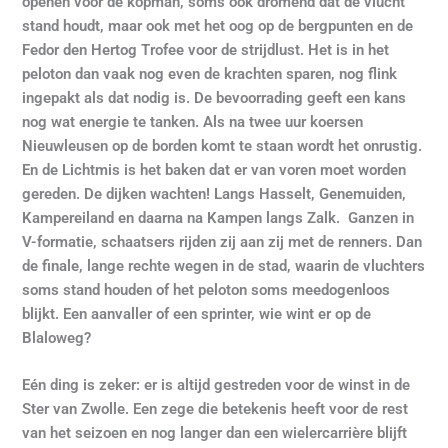
openen voor de kopman, soms ook dromend dat de vlucht
stand houdt, maar ook met het oog op de bergpunten en de
Fedor den Hertog Trofee voor de strijdlust. Het is in het
peloton dan vaak nog even de krachten sparen, nog flink
ingepakt als dat nodig is. De bevoorrading geeft een kans
nog wat energie te tanken. Als na twee uur koersen
Nieuwleusen op de borden komt te staan wordt het onrustig.
En de Lichtmis is het baken dat er van voren moet worden
gereden. De dijken wachten! Langs Hasselt, Genemuiden,
Kampereiland en daarna na Kampen langs Zalk. Ganzen in
V-formatie, schaatsers rijden zij aan zij met de renners. Dan
de finale, lange rechte wegen in de stad, waarin de vluchters
soms stand houden of het peloton soms meedogenloos
blijkt. Een aanvaller of een sprinter, wie wint er op de
Blaloweg?
Eén ding is zeker: er is altijd gestreden voor de winst in de
Ster van Zwolle. Een zege die betekenis heeft voor de rest
van het seizoen en nog langer dan een wielercarrière blijft